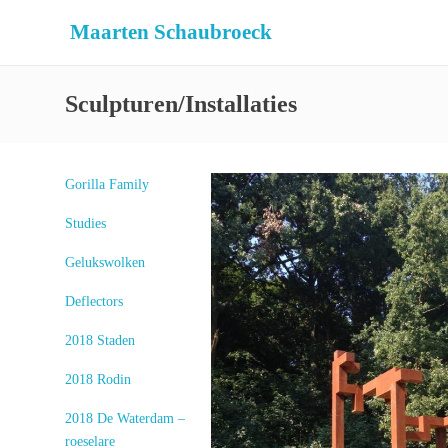
Maarten Schaubroeck
Sculpturen/Installaties
Gorilla Family
Studies
Gelukswolken
Deflectors
2018 Staden
2018 Rodin
2018 De Waterdam –
roeselare