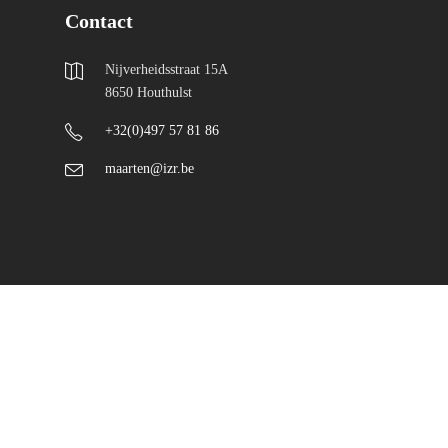
Contact
Nijverheidsstraat 15A
8650 Houthulst
+32(0)497 57 81 86
maarten@izr.be
© Maarten Schaubroeck - designed by
todum.be