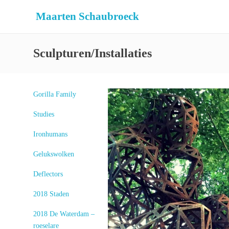
Maarten Schaubroeck
Sculpturen/Installaties
Gorilla Family
Studies
Ironhumans
Gelukswolken
Deflectors
2018 Staden
2018 De Waterdam –
roeselare