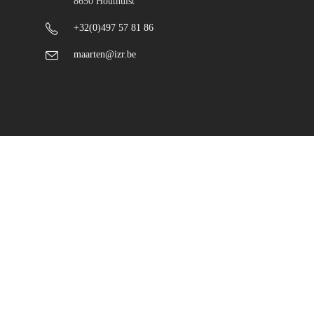
8650 Houthulst
+32(0)497 57 81 86
maarten@izr.be
© Maarten Schaubroeck - designed by
todum.be