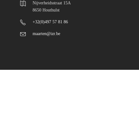
Nijverheidsstraat 15A
8650 Houthulst
+32(0)497 57 81 86
maarten@izr.be
© Maarten Schaubroeck - designed by
todum.be